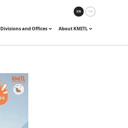
EN
TH
Divisions and Offices
About KMITL