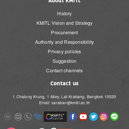
About KMITL
History
KMITL Vision and Strategy
Procurement
Authority and Responsibility
Privacy policies
Suggestion
Contact channels
Contact us
1 Chalong Krung, 1 Alley, Lat Krabang, Bangkok 10520
Email: saraban@kmitl.ac.th
Image
Image
Image
Image
Image
Image
Image
Image
Image
Image