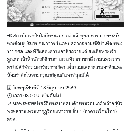
📢 สถาบันเทคโนโลยีพระจอมเกล้าเจ้าคุณทหารลาดกระบัง
ขอเชิญผู้บริหาร คณาจารย์ และบุคลากร ร่วมพิธีบำเพ็ญพระ
ราชกุศล และพิธีแสดงความอาลัยถวายแด่ สมเด็จพระเจ้า
ลูกเธอ เจ้าฟ้าพัชรกิติยาภา นเรนทิราเทพยวดี กรมหลวงราช
สาริณีสิริพัชร มหาวัชรราชธิดา เพื่อร่วมแสดงความอาลัยและ
น้อมรำลึกในพระกรุณาธิคุณอันหาที่สุดมิได้
🗓 วันพฤหัสบดีที่ 18 มิถุนายน 2569
🕗 เวลา 08.00 น. เป็นต้นไป
📍 หอพระราชประวัติพระบาทสมเด็จพระจอมเกล้าเจ้าอยู่หัว
พระสยามเทวมหากุฏวิทยมหาราช ชั้น 1 (อาคารเรือนไทย)
สจล.