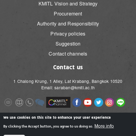
KMITL Vision and Strategy
Procurement
Authority and Responsibility
Privacy policies
Suggestion
Contact channels
Contact us
1 Chalong Krung, 1 Alley, Lat Krabang, Bangkok 10520
Email: saraban@kmitl.ac.th
Image
Image
Image
Image
Image
Image
Image
Image
Image
Image
Image
Image
We use cookies on this site to enhance your user experience
More info
By clicking the Accept button, you agree to us doing so.