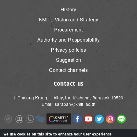
History
KMITL Vision and Strategy
Procurement
Authority and Responsibility
Privacy policies
Suggestion
Contact channels
Contact us
1 Chalong Krung, 1 Alley, Lat Krabang, Bangkok 10520
Email: saraban@kmitl.ac.th
Image
Image
Image
Image
Image
Image
Image
Image
Image
Image
Image
Image
We use cookies on this site to enhance your user experience