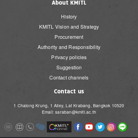
About KMITL
History
KMITL Vision and Strategy
Procurement
Authority and Responsibility
Privacy policies
Suggestion
Contact channels
Contact us
1 Chalong Krung, 1 Alley, Lat Krabang, Bangkok 10520
Email: saraban@kmitl.ac.th
Image
Image
Image
Image
Image
Image
Image
Image
Image
Image