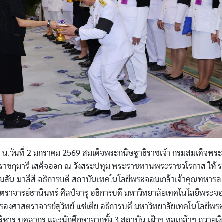
00 น.วันที่ 2 มกราคม 2569 สมเด็จพระกนิษฐาธิราชเจ้า กรมสมเด็จพร
าชกุมารี เสด็จออก ณ วังสระปทุม พระราชทานพระราชวโรกาส ให้ 
สัน มาลีสี อธิการบดี สถาบันเทคโนโลยีพระจอมเกล้าเจ้าคุณทหารล
ตราจารย์ธานินทร์ ศิลป์จารุ อธิการบดี มหาวิทยาลัยเทคโนโลยีพระจ
องศาสตราจารย์สุวิทย์ แซ่เตีย อธิการบดี มหาวิทยาลัยเทคโนโลยีพร
ริหาร บุคลากร และนักศึกษาจากทั้ง 3 สถาบัน เฝ้าฯ ทูลเกล้าฯ ถวายเงิ