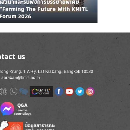
เสวนาและรับฟังการบรรยายพิเศษ
"Farming The Future With KMITL
Forum 2026
tact us
long Krung, 1 Alley, Lat Krabang, Bangkok 10520
: saraban@kmitl.ac.th
Image
Image
Image
Image
Image
Image
e
Image
Image
Image
e
e