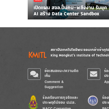
เปิดแผน สจล.ปั้นคน-พลังงาน รับยุค
AI สร้าง Data Center Sandbox
Image
Image
ข้อเสนอแนะ/ความคิด
ร้
เห็น
ปร
Comment &
Ap
Suggestion
Image
Image
ร้องเรียนการทุจริตและ
ร้อง
ประพฤติมิชอบ ป.ป.ช.
ประ
NACC Corruption
PAC