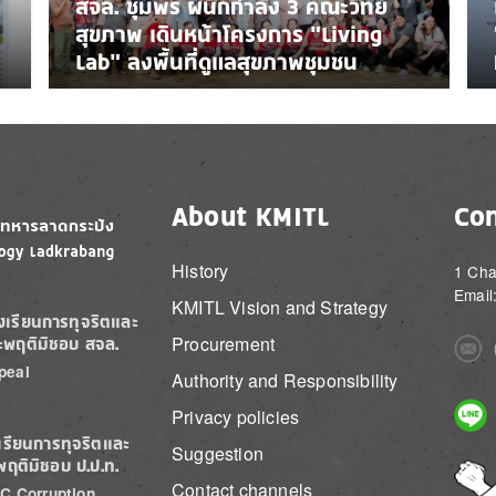
สจล. ชุมพร ผนึกกำลัง 3 คณะวิทย์
สุขภาพ เดินหน้าโครงการ “Living
Lab” ลงพื้นที่ดูแลสุขภาพชุมชน
About KMITL
Con
History
1 Cha
Email
KMITL Vision and Strategy
องเรียนการทุจริตและ
Procurement
ะพฤติมิชอบ สจล.
Imag
peal
Authority and Responsibility
Imag
Privacy policies
เรียนการทุจริตและ
Suggestion
พฤติมิชอบ ป.ป.ท.
Imag
Contact channels
C Corruption