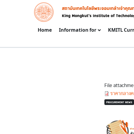
Skip to main content
Image
Main navigation
Home
Information for
KMITL Cur
File attachme
Document
ราคากลางคร
PROCUREMENT NEWS