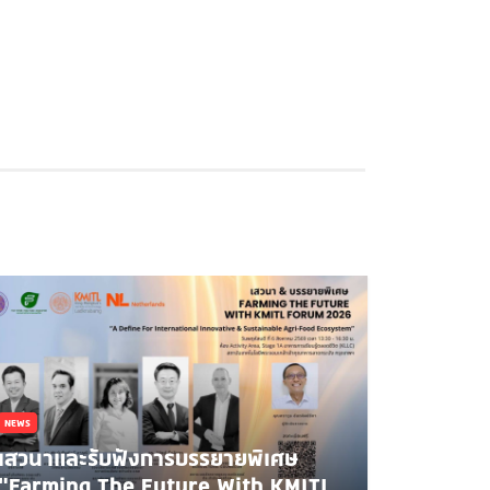
NEWS
เสวนาและรับฟังการบรรยายพิเศษ
"Farming The Future With KMITL