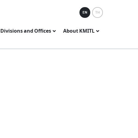
EN
TH
Divisions and Offices
About KMITL