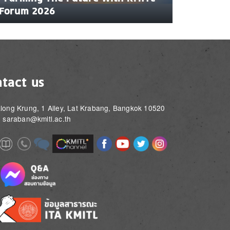
Forum 2026
tact us
long Krung, 1 Alley, Lat Krabang, Bangkok 10520
: saraban@kmitl.ac.th
Image
Image
Image
Image
Image
Image
e
Image
Image
Image
e
e