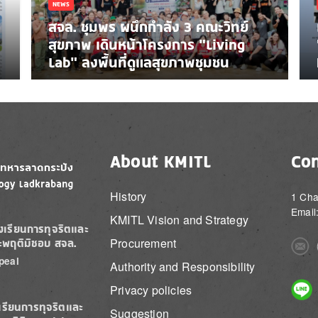
NEWS
สจล. ชุมพร ผนึกกำลัง 3 คณะวิทย์
สุขภาพ เดินหน้าโครงการ “Living
Lab” ลงพื้นที่ดูแลสุขภาพชุมชน
About KMITL
Con
History
1 Cha
Email
KMITL Vision and Strategy
องเรียนการทุจริตและ
Procurement
ะพฤติมิชอบ สจล.
Imag
peal
Authority and Responsibility
Imag
Privacy policies
เรียนการทุจริตและ
Suggestion