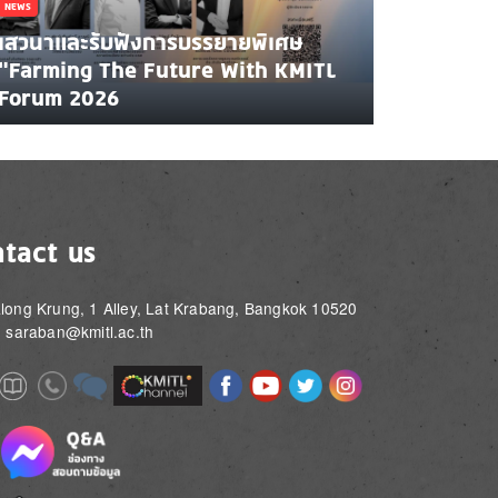
NEWS
เสวนาและรับฟังการบรรยายพิเศษ
"Farming The Future With KMITL
Forum 2026
tact us
long Krung, 1 Alley, Lat Krabang, Bangkok 10520
: saraban@kmitl.ac.th
Image
Image
Image
Image
Image
Image
e
Image
Image
Image
e