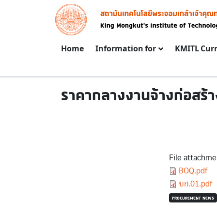
Skip to main content
Image
Main navigation
Home
Information for
KMITL Cur
ราคากลางงานจ้างก่อสร้าง
File attachme
Document
BOQ.pdf
Document
บก.01.pdf
PROCUREMENT NEWS