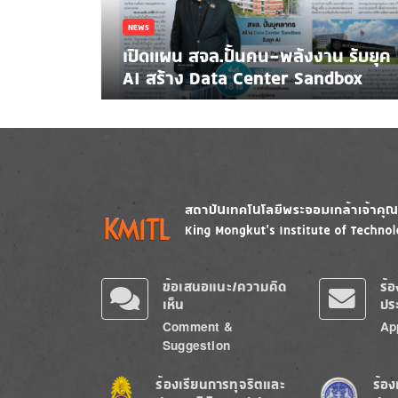
NEWS
เปิดแผน สจล.ปั้นคน-พลังงาน รับยุค
AI สร้าง Data Center Sandbox
Image
Image
ข้อเสนอแนะ/ความคิด
ร้
เห็น
ปร
Comment &
Ap
Suggestion
Image
Image
ร้องเรียนการทุจริตและ
ร้อง