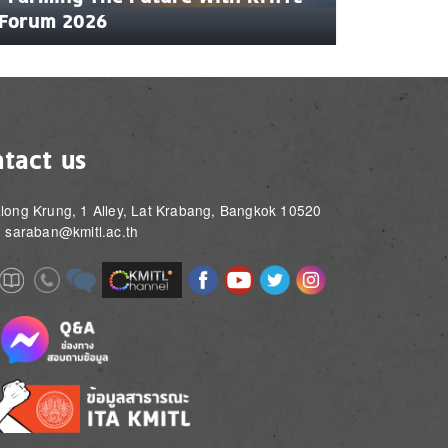
Forum 2026
tact us
long Krung, 1 Alley, Lat Krabang, Bangkok 10520
: saraban@kmitl.ac.th
Image
Image
Image
Image
Image
Image
e
Image
Image
Image
e
e