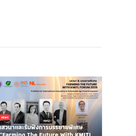
NEWS
เสวนาและรับฟังการบรรยายพิเศษ
"Farming The Future With KMITL