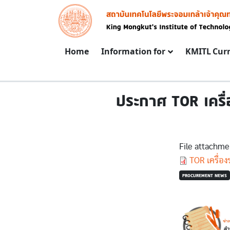
Skip to main content
Image
Main navigation
Home
Information for
KMITL Cur
ประกาศ TOR เครื
File attachme
Document
TOR เครื่อ
PROCUREMENT NEWS