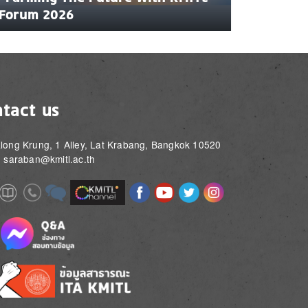
Forum 2026
tact us
long Krung, 1 Alley, Lat Krabang, Bangkok 10520
: saraban@kmitl.ac.th
Image
Image
Image
Image
Image
Image
e
Image
Image
Image
e
e