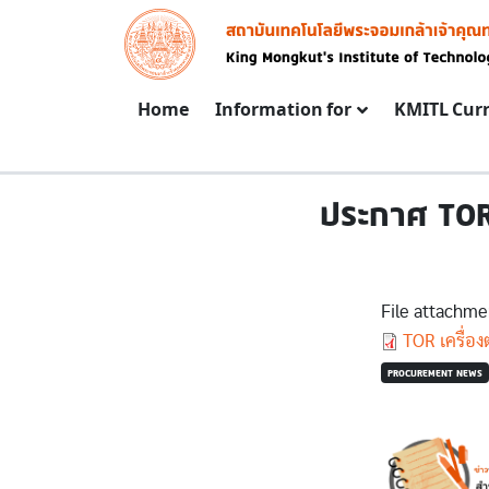
Skip to main content
Image
Main navigation
Home
Information for
KMITL Cur
ประกาศ TOR 
File attachme
Document
TOR เครื่อง
PROCUREMENT NEWS