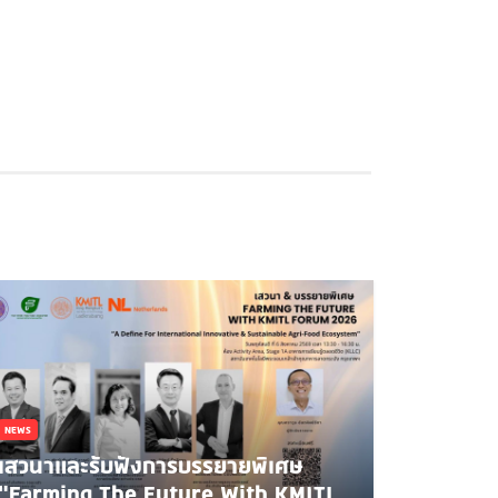
NEWS
เสวนาและรับฟังการบรรยายพิเศษ
"Farming The Future With KMITL