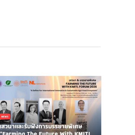
NEWS
เสวนาและรับฟังการบรรยายพิเศษ
"Farming The Future With KMITL