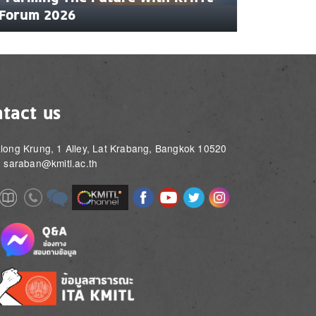
Forum 2026
tact us
long Krung, 1 Alley, Lat Krabang, Bangkok 10520
: saraban@kmitl.ac.th
Image
Image
Image
Image
Image
Image
e
Image
Image
Image
e
e