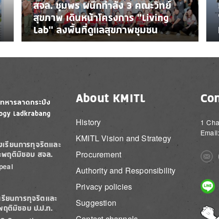
สจล. ชุมพร ผนึกกำลัง 3 คณะวิทย์
สุขภาพ เดินหน้าโครงการ “Living
Lab” ลงพื้นที่ดูแลสุขภาพชุมชน
About KMITL
Con
History
1 Cha
Email
KMITL Vision and Strategy
องเรียนการทุจริตและ
Procurement
ะพฤติมิชอบ สจล.
Imag
peal
Authority and Responsibility
Imag
Privacy policies
เรียนการทุจริตและ
Suggestion
พฤติมิชอบ ป.ป.ท.
Imag
Contact channels