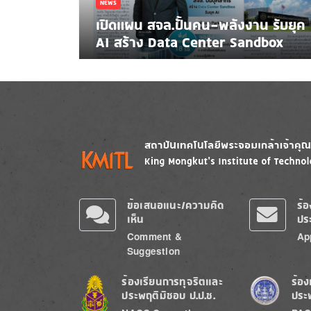
NEWS
เปิดแผน สจล.ปั้นคน-พลังงาน รับยุค
AI สร้าง Data Center Sandbox
Image
Image
ข้อเสนอแนะ/ความคิด
ร้
เห็น
ปร
Comment &
Ap
Suggestion
Image
Image
ร้องเรียนการทุจริตและ
ร้อง
ประพฤติมิชอบ ป.ป.ช.
ประ