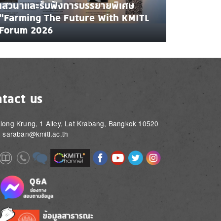
เสวนาและรับฟังการบรรยายพิเศษ
"Farming The Future With KMITL
Forum 2026
tact us
long Krung, 1 Alley, Lat Krabang, Bangkok 10520
: saraban@kmitl.ac.th
Image
Image
Image
Image
Image
Image
e
Image
Image
Image
e
e