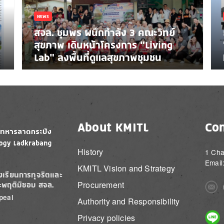
NEWS
สจล. ชุมพร ผนึกกำลัง 3 คณะวิทย์
สุขภาพ เดินหน้าโครงการ “Living
Lab” ลงพื้นที่ดูแลสุขภาพชุมชน
About KMITL
Con
History
1 Cha
Email
KMITL Vision and Strategy
องเรียนการทุจริตและ
Procurement
ะพฤติมิชอบ สจล.
Imag
peal
Authority and Responsibility
Imag
Privacy policies