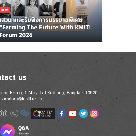
NEWS
เสวนาและรับฟังการบรรยายพิเศษ
"Farming The Future With KMITL
Forum 2026
tact us
long Krung, 1 Alley, Lat Krabang, Bangkok 10520
: saraban@kmitl.ac.th
Image
Image
Image
Image
Image
Image
e
Image
Image
Image
e