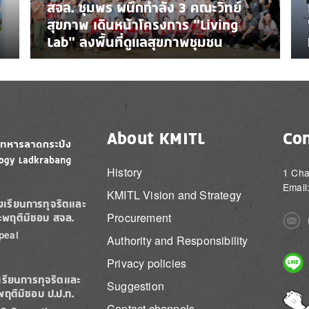
สจล. ชุมพร ผนึกกำลัง 3 คณะวิทย์
สุขภาพ เดินหน้าโครงการ “Living
Lab” ลงพื้นที่ดูแลสุขภาพชุมชน
About KMITL
Con
History
1 Cha
Email
KMITL Vision and Strategy
องเรียนการทุจริตและ
Procurement
ะพฤติมิชอบ สจล.
Imag
peal
Authority and Responsibility
Imag
Privacy policies
เรียนการทุจริตและ
Suggestion
พฤติมิชอบ ป.ป.ท.
Imag
Contact channels