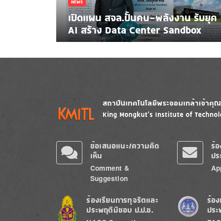
NEWS
เปิดแผน สจล.ปั้นคน-พลังงาน รับยุค
AI สร้าง Data Center Sandbox
Image
Image
ข้อเสนอแนะ/ความคิด
ร้
เห็น
ปร
Comment &
Ap
Suggestion
Image
Image
ร้องเรียนการทุจริตและ
ร้อง
ประพฤติมิชอบ ป.ป.ช.
ประ