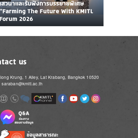
เสวนาและรับฟังการบรรยายพิเศษ
"Farming The Future With KMITL
Forum 2026
tact us
long Krung, 1 Alley, Lat Krabang, Bangkok 10520
: saraban@kmitl.ac.th
Image
Image
Image
Image
Image
Image
e
Image
Image
Image
e
e