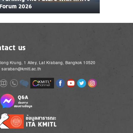
Forum 2026
tact us
long Krung, 1 Alley, Lat Krabang, Bangkok 10520
: saraban@kmitl.ac.th
Image
Image
Image
Image
Image
Image
e
Image
Image
Image
e
e