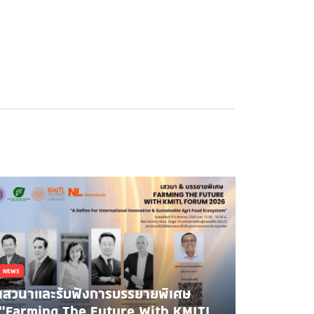
NEWS
เสวนาและรับฟังการบรรยายพิเศษ
"Farming The Future With KMITL