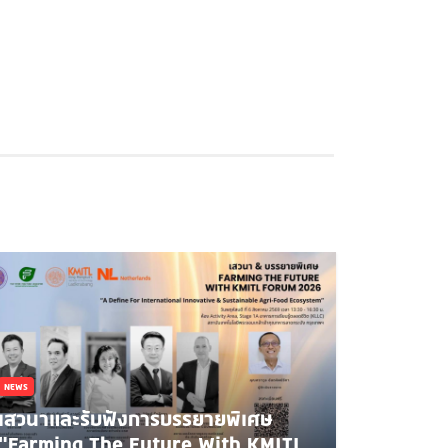
NEWS
เสวนาและรับฟังการบรรยายพิเศษ
"Farming The Future With KMITL