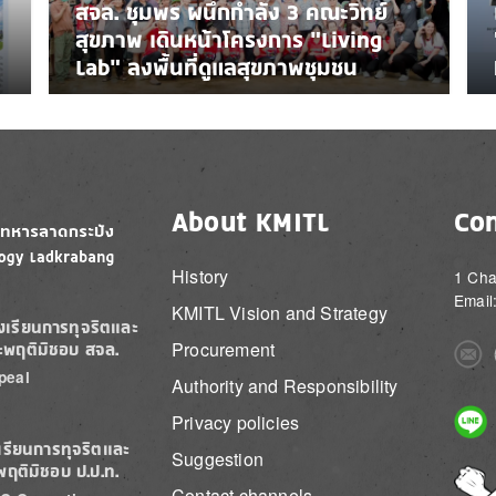
สจล. ชุมพร ผนึกกำลัง 3 คณะวิทย์
สุขภาพ เดินหน้าโครงการ “Living
Lab” ลงพื้นที่ดูแลสุขภาพชุมชน
About KMITL
Con
History
1 Cha
Email
KMITL Vision and Strategy
องเรียนการทุจริตและ
Procurement
ะพฤติมิชอบ สจล.
Imag
peal
Authority and Responsibility
Imag
Privacy policies
เรียนการทุจริตและ
Suggestion
พฤติมิชอบ ป.ป.ท.
Imag
Contact channels