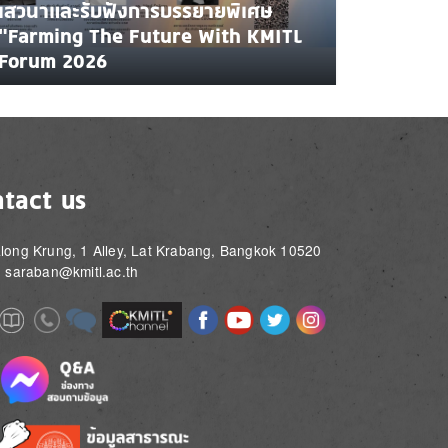
เสวนาและรับฟังการบรรยายพิเศษ
"Farming The Future With KMITL
Forum 2026
tact us
long Krung, 1 Alley, Lat Krabang, Bangkok 10520
: saraban@kmitl.ac.th
Image
Image
Image
Image
Image
Image
e
Image
Image
Image
e
e