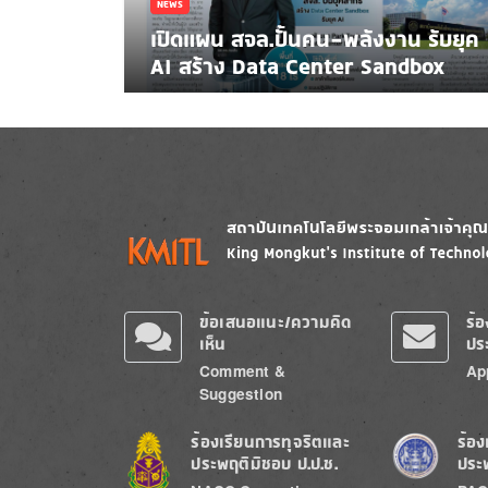
NEWS
เปิดแผน สจล.ปั้นคน-พลังงาน รับยุค
AI สร้าง Data Center Sandbox
Image
Image
ข้อเสนอแนะ/ความคิด
ร้
เห็น
ปร
Comment &
Ap
Suggestion
Image
Image
ร้องเรียนการทุจริตและ
ร้อง
ประพฤติมิชอบ ป.ป.ช.
ประ