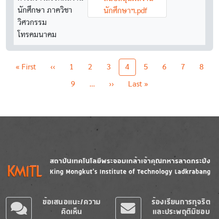
นักศึกษา ภาควิชา
นักศึกษาฯ.pdf
วิศวกรรม
โทรคมนาคม
Pagination
First page
Previous page
« First
‹‹
1
2
3
4
5
6
7
8
Next page
Last page
9
…
››
Last »
Image
Image
ข้อเสนอแนะ/ความ
ร้องเรียนการทุจริต
คิดเห็น
และประพฤติมิชอบ