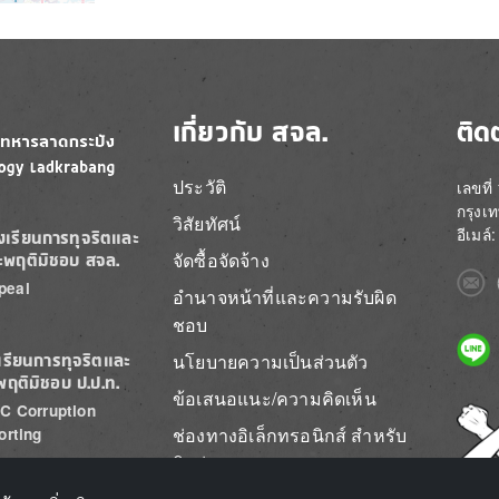
เกี่ยวกับ สจล.
ติด
ประวัติ
เลขที
กรุงเ
วิสัยทัศน์
อีเมล
องเรียนการทุจริตและ
จัดซื้อจัดจ้าง
ะพฤติมิชอบ สจล.
Imag
peal
อำนาจหน้าที่และความรับผิด
ชอบ
Imag
นโยบายความเป็นส่วนตัว
เรียนการทุจริตและ
พฤติมิชอบ ป.ป.ท.
ข้อเสนอแนะ/ความคิดเห็น
C Corruption
Imag
ช่องทางอิเล็กทรอนิกส์ สำหรับ
orting
ติดต่อ สจล.