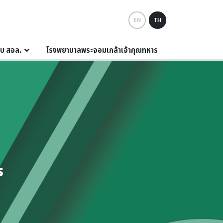
EN
TH
กับ สจล.
โรงพยาบาลพระจอมเกล้าเจ้าคุณทหาร
s