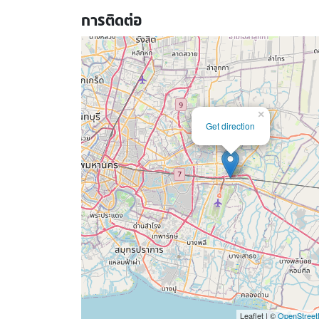
การติดต่อ
×
Get direction
Leaflet | ©
OpenStree