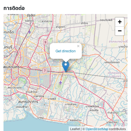
การติดต่อ
+
−
×
Get direction
Leaflet | ©
OpenStreetMap
contributors