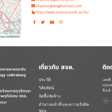
khanungkan@hotmail.com
http://www.science.kmitl.ac.th/
tMap
contributors
เกี่ยวกับ สจล.
ติด
ประวัติ
เลขที
กรุงเ
วิสัยทัศน์
อีเมล
องเรียนการทุจริตและ
จัดซื้อจัดจ้าง
ะพฤติมิชอบ สจล.
Imag
peal
อำนาจหน้าที่และความรับผิด
ชอบ