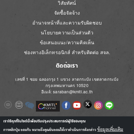
วิสัยทัศน์
จัดซื้อจัดจ้าง
อำนาจหน้าที่และความรับผิดชอบ
นโยบายความเป็นส่วนตัว
ข้อเสนอแนะ/ความคิดเห็น
ช่องทางอิเล็กทรอนิกส์ สำหรับติดต่อ สจล.
ติดต่อเรา
เลขที่ 1 ซอย ฉลองกรุง 1 แขวง ลาดกระบัง เขตลาดกระบัง
กรุงเทพมหานคร 10520
อีเมล์: saraban@kmitl.ac.th
Image
Image
Image
Image
Image
Image
Image
Image
Image
Image
Image
เราใช้คุกกี้ในไซต์นี้เพื่อปรับปรุงประสบการณ์ผู้ใช้ของคุณ
ข้อมูลเพิ่มเติม
การคลิกปุ่ม ยอมรับ หมายถึงคุณยินยอมให้เราดำเนินการดังกล่าว