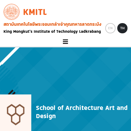
Skip to main content
KMITL
Image
EN
TH
School of Architecture Art and
Design