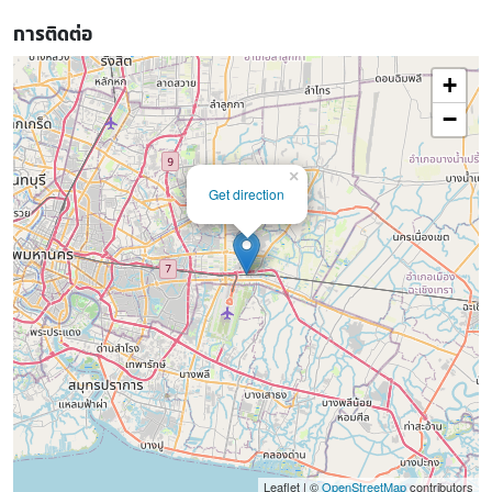
การติดต่อ
+
−
×
Get direction
Leaflet | ©
OpenStreetMap
contributors