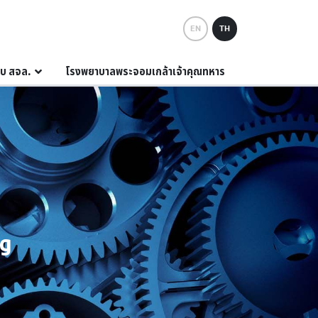
EN
TH
กับ สจล.
โรงพยาบาลพระจอมเกล้าเจ้าคุณทหาร
ng