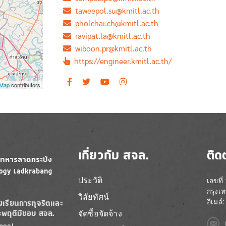
taweepol.su@kmitl.ac.th
pholchai.ch@kmitl.ac.th
ravipat.la@kmitl.ac.th
wiboon.pr@kmitl.ac.th
https://engineer.kmitl.ac.th/
tMap
contributors
เกี่ยวกับ สจล.
ติด
ประวัติ
เลขที
กรุงเ
วิสัยทัศน์
อีเมล
องเรียนการทุจริตและ
จัดซื้อจัดจ้าง
ะพฤติมิชอบ สจล.
Imag
peal