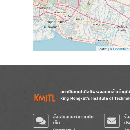
Leaflet | ©
OpenStree
Image
Image
ข้อเสนอแนะ/ความคิด
ร้
เห็น
ปร
Comment &
Ap