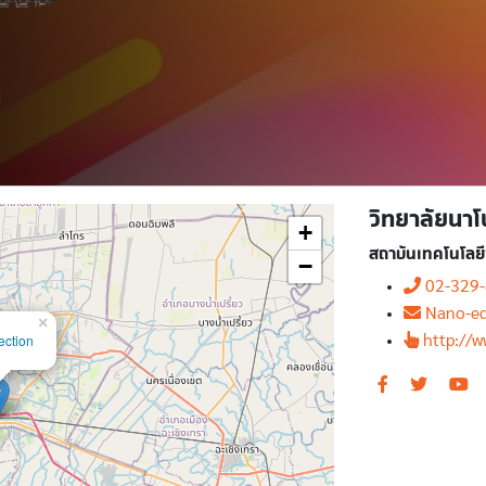
วิทยาลัยนา
+
สถาบันเทคโนโลย
−
02-329-
Nano-ed
×
ection
http://w