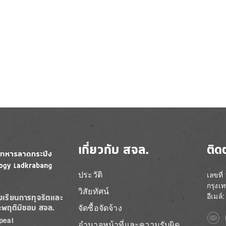
เกี่ยวกับ สจล.
ติด
ประวัติ
เลขที
กรุงเ
วิสัยทัศน์
อีเมล
องเรียนการทุจริตและ
จัดซื้อจัดจ้าง
ะพฤติมิชอบ สจล.
Imag
peal
อำนาจหน้าที่และความรับผิด