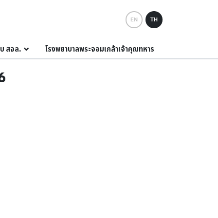
EN
TH
กับ สจล.
โรงพยาบาลพระจอมเกล้าเจ้าคุณทหาร
26