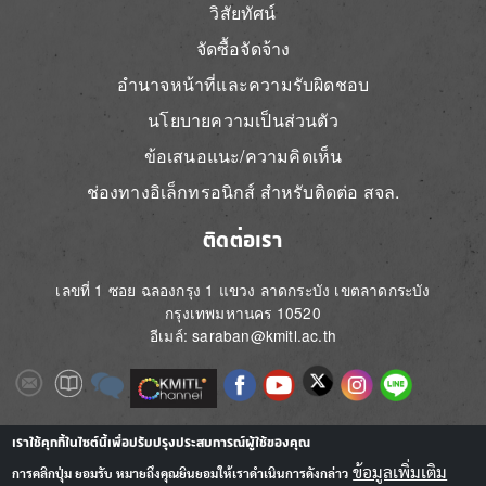
วิสัยทัศน์
จัดซื้อจัดจ้าง
อำนาจหน้าที่และความรับผิดชอบ
นโยบายความเป็นส่วนตัว
ข้อเสนอแนะ/ความคิดเห็น
ช่องทางอิเล็กทรอนิกส์ สำหรับติดต่อ สจล.
ติดต่อเรา
เลขที่ 1 ซอย ฉลองกรุง 1 แขวง ลาดกระบัง เขตลาดกระบัง
กรุงเทพมหานคร 10520
อีเมล์: saraban@kmitl.ac.th
Image
Image
Image
Image
Image
Image
Image
Image
Image
Image
Image
เราใช้คุกกี้ในไซต์นี้เพื่อปรับปรุงประสบการณ์ผู้ใช้ของคุณ
ข้อมูลเพิ่มเติม
การคลิกปุ่ม ยอมรับ หมายถึงคุณยินยอมให้เราดำเนินการดังกล่าว