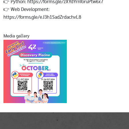
👉 Python: https://forms.gle/zXYdYrnforuPtw6x7
👉 Web Development:
https://forms.gle/eJ3h1SadZrdachvL8
Media gallery