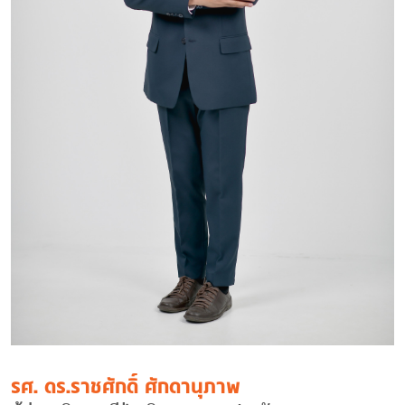
รศ. ดร.ราชศักดิ์ ศักดานุภาพ