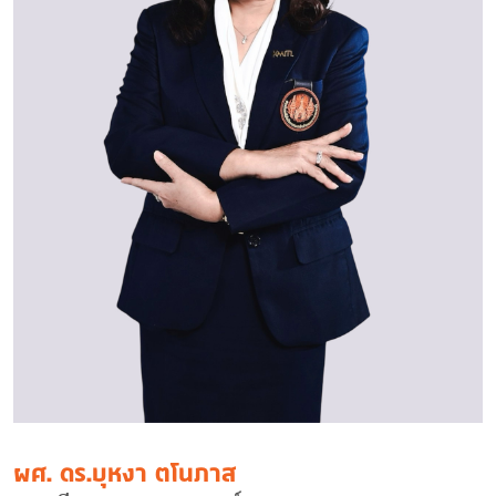
ผศ. ดร.บุหงา ตโนภาส