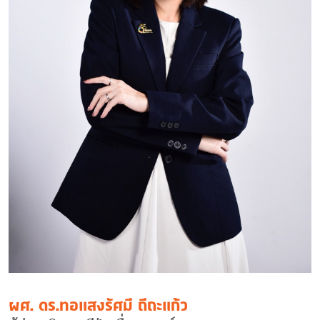
ผศ. ดร.ทอแสงรัศมี ถีถะแก้ว