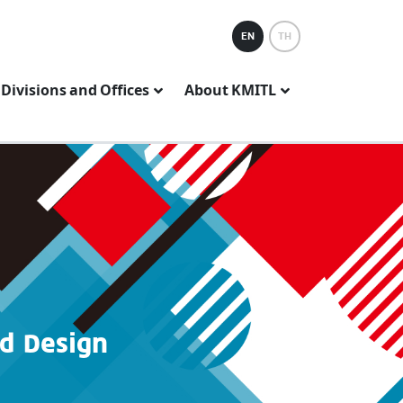
EN
TH
Divisions and Offices
About KMITL
nd Design