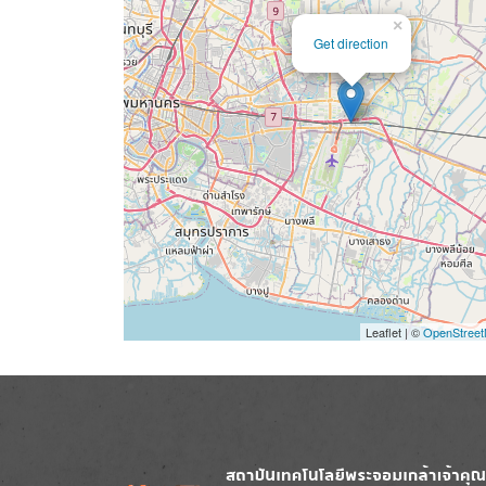
×
Get direction
Leaflet | ©
OpenStree
Image
Image