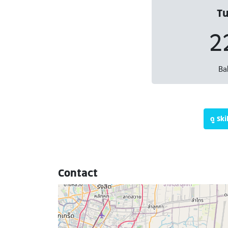
Tu
2
Ba
ดู Sk
Contact