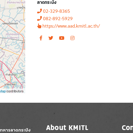
ลาดกระบัง
02-329-8365
082-892-5929
https://www.aad.kmitl.ac.th/
tMap
contributors
About KMITL
Con