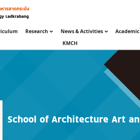
riculum
Research
News & Activities
Academic 
KMCH
School of Architecture Art a