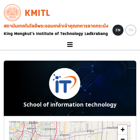
Skip to main content
KMITL
Image
EN
TH
School of information technology
+
−