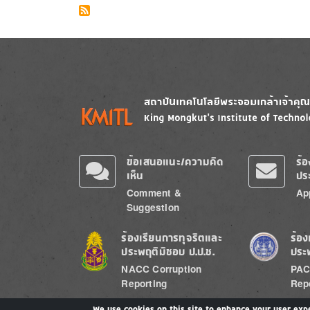
Image
Image
ข้อเสนอแนะ/ความคิด
ร้
เห็น
ปร
Comment &
Ap
Suggestion
Image
Image
ร้องเรียนการทุจริตและ
ร้อง
ประพฤติมิชอบ ป.ป.ช.
ประ
NACC Corruption
PAC
Reporting
Rep
We use cookies on this site to enhance your user exp