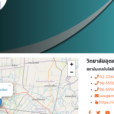
วิทยาลัยอุ
+
สถาบันเทคโนโลย
−
02-326
06-555
×
ection
06-555
iaai@kmi
https://i