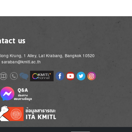
tact us
long Krung, 1 Alley, Lat Krabang, Bangkok 10520
: saraban@kmitl.ac.th
Image
Image
Image
Image
Image
Image
e
Image
Image
Image
e
e