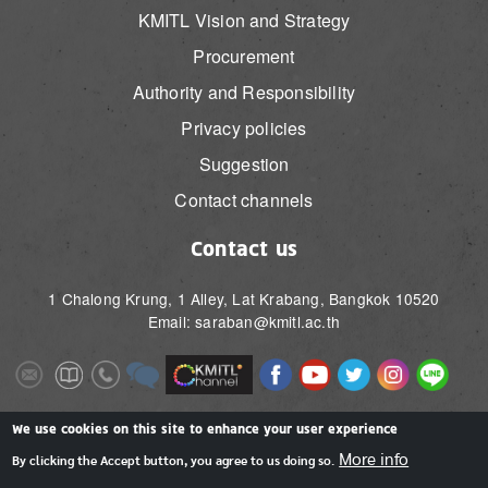
KMITL Vision and Strategy
Procurement
Authority and Responsibility
Privacy policies
Suggestion
Contact channels
Contact us
1 Chalong Krung, 1 Alley, Lat Krabang, Bangkok 10520
Email: saraban@kmitl.ac.th
Image
Image
Image
Image
Image
Image
Image
Image
Image
Image
Image
Image
We use cookies on this site to enhance your user experience
More info
By clicking the Accept button, you agree to us doing so.