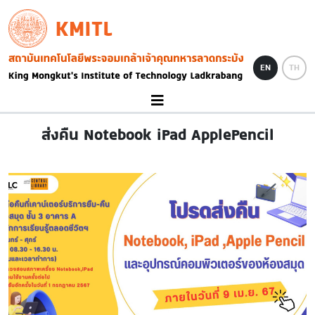
Skip to main content
KMITL
Image
EN
TH
ส่งคืน Notebook iPad ApplePencil