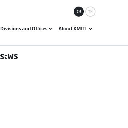
EN
TH
Divisions and Offices
About KMITL
พระพร