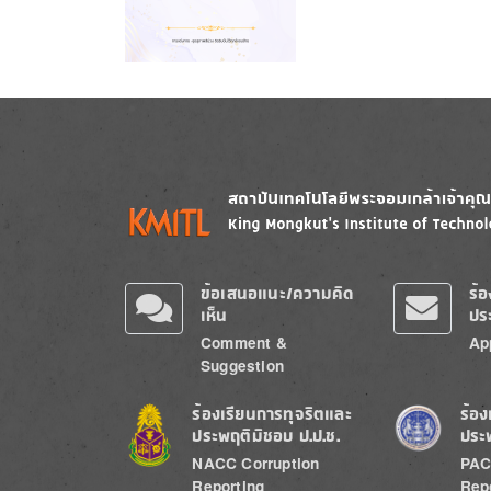
Image
Image
ข้อเสนอแนะ/ความคิด
ร้
เห็น
ปร
Comment &
Ap
Suggestion
Image
Image
ร้องเรียนการทุจริตและ
ร้อง
ประพฤติมิชอบ ป.ป.ช.
ประ
NACC Corruption
PAC
Reporting
Rep