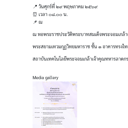
📍 วันศุกร์ที่ ๒๙ พฤษภาคม ๒๕๖๙
⏰ เวลา ๐๘.๐๐ น.
📌 ณ
ณ หอพระราชประวัติพระบาทสมเด็จพระจอมเกล้าเจ้
พระสยามเทวมกุฏวิทยมหาราช ชั้น ๑ อาคารทรงไท
สถาบันเทคโนโลยีพระจอมเกล้าเจ้าคุณทหารลาดกร
Media gallery