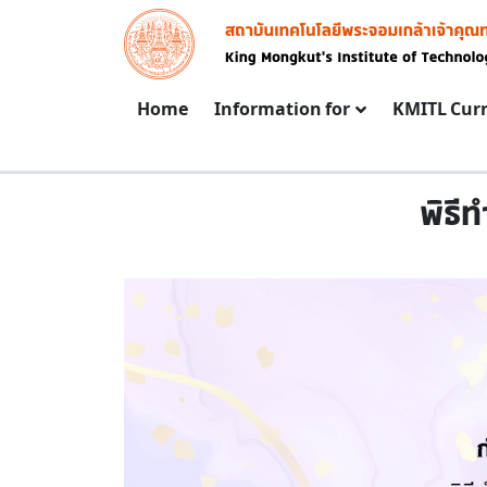
Skip to main content
Image
Main navigation
Home
Information for
KMITL Cur
พิธี