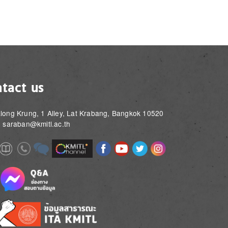
tact us
long Krung, 1 Alley, Lat Krabang, Bangkok 10520
: saraban@kmitl.ac.th
Image
Image
Image
Image
Image
Image
e
Image
Image
Image
e
e