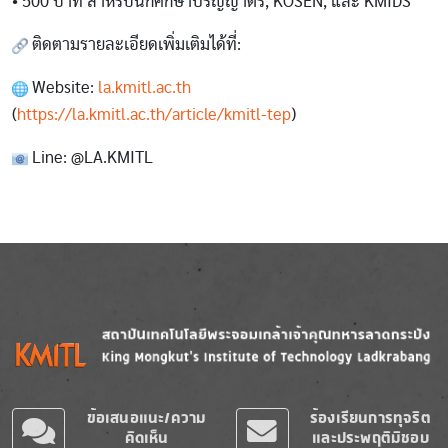
• 500 บาท สำหรับนักศึกษาปริญญาตรี, KOSEN, และ KMIDS
ติดตาม​รายละเอียดเพิ่มเติมได้ที่:
Website:
la.kmitl.ac.th
(
https://la.kmitl.ac.th/article/kmitl-tep
)
Line: @LA.KMITL
Image
Image
ข้อเสนอแนะ/ความ
ร้องเรียนการทุจริต
คิดเห็น
และประพฤติมิชอบ