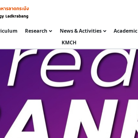
riculum
Research
News & Activities
Academic 
KMCH
PROCUREMENT NEWS
PROCUREMENT
วด
ประกาศเผยแพร่