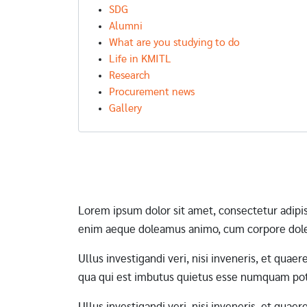
SDG
Alumni
What are you studying to do
Life in KMITL
Research
Procurement news
Gallery
Pagination
Lorem ipsum dolor sit amet, consectetur adipi
enim aeque doleamus animo, cum corpore dole
Ullus investigandi veri, nisi inveneris, et qua
qua qui est imbutus quietus esse numquam pote
Ullus investigandi veri, nisi inveneris, et qua