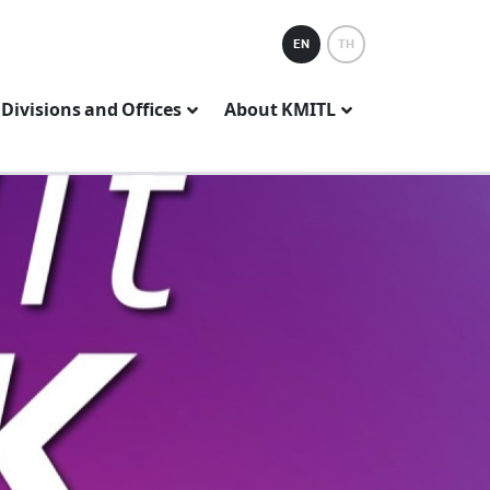
EN
TH
Divisions and Offices
About KMITL
PROCUREMENT NEW
TOR DOCUMENT