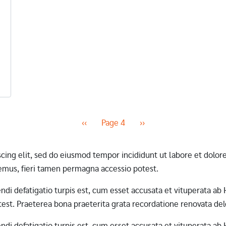
Previous page
Next page
‹‹
Page 4
››
scing elit, sed do eiusmod tempor incididunt ut labore et dol
mus, fieri tamen permagna accessio potest.
erendi defatigatio turpis est, cum esset accusata et vituperata 
st. Praeterea bona praeterita grata recordatione renovata dele
erendi defatigatio turpis est, cum esset accusata et vituperata 