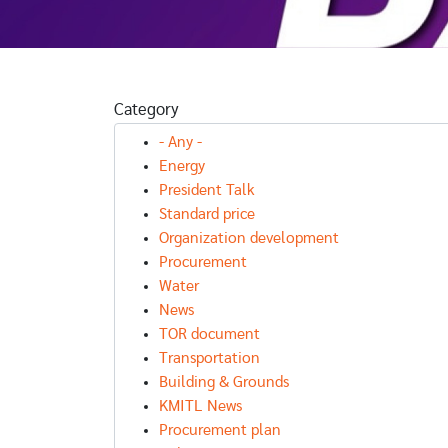
กาศราคา
ประกาศประกวด
ราคางาน
ง จ้าง
ราคา จ้าง
ปรับปรุงพื้นที่
แบบสำรวจ
ออกแบบสำรวจ
อาคารเรียนร
จัดทำแบบ
และจัดทำแบบ
และปฏิบัติการ
Category
ปรุง
ปรับปรุง
คณะฯ เพื่อ
ักงาน คณะ
สำนักงาน คณะ
รองรับกิจกรร
- Any -
โนโลยี
เทคโนโลยี
ทางสังคม
Energy
เกษตร
การเกษตร
(Social Hubs
President Talk
Standard price
Organization development
Procurement
Water
News
TOR document
Transportation
Building & Grounds
KMITL News
Procurement plan