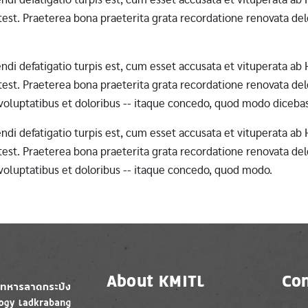
st. Praeterea bona praeterita grata recordatione renovata dele
erendi defatigatio turpis est, cum esset accusata et vituperata 
st. Praeterea bona praeterita grata recordatione renovata dele
 voluptatibus et doloribus -- itaque concedo, quod modo diceba
erendi defatigatio turpis est, cum esset accusata et vituperata 
st. Praeterea bona praeterita grata recordatione renovata dele
 voluptatibus et doloribus -- itaque concedo, quod modo.
About KMITL
Con