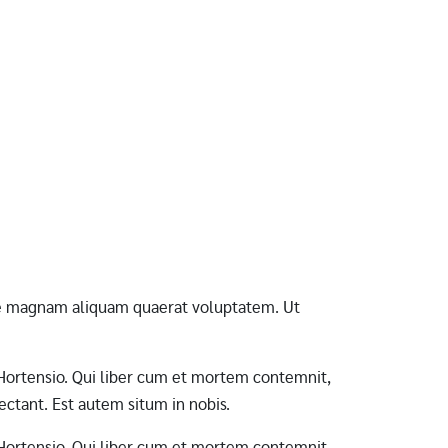
ore magnam aliquam quaerat voluptatem. Ut
ab Hortensio. Qui liber cum et mortem contemnit,
ctant. Est autem situm in nobis.
ab Hortensio. Qui liber cum et mortem contemnit,