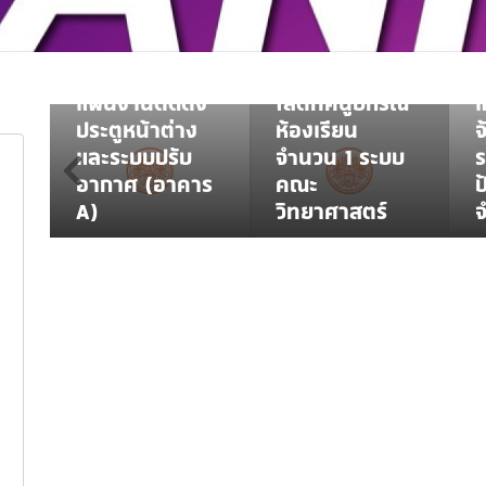
PROCUREMENT NEWS
แผนการจัดซื้อ
ข
PROCUREMENT PLAN
จัดจ้าง ชุด
วม
ประกาศเผยแพร่
ครุภัณฑ์ระบบ
แผนงานติดตั้ง
โสตทัศนูปกรณ์
แ
ประตูหน้าต่าง
ห้องเรียน
จ
ม
และระบบปรับ
จำนวน 1 ระบบ
ร
อากาศ (อาคาร
คณะ
)
A)
วิทยาศาสตร์
จ