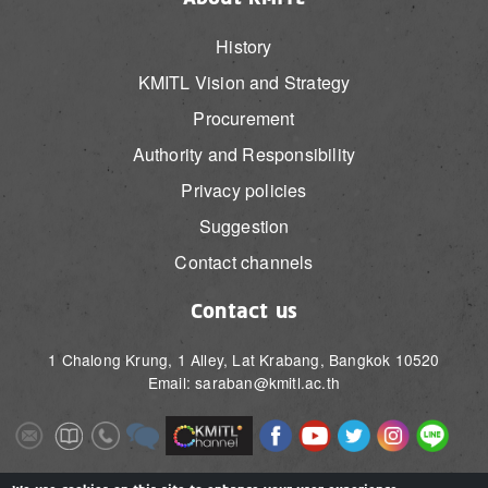
History
KMITL Vision and Strategy
Procurement
Authority and Responsibility
Privacy policies
Suggestion
Contact channels
Contact us
1 Chalong Krung, 1 Alley, Lat Krabang, Bangkok 10520
Email: saraban@kmitl.ac.th
Image
Image
Image
Image
Image
Image
Image
Image
Image
Image
Image
Image