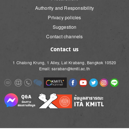
Authority and Responsibility
Privacy policies
Suggestion
Contact channels
Contact us
1 Chalong Krung, 1 Alley, Lat Krabang, Bangkok 10520
Email: saraban@kmitl.ac.th
Image
Image
Image
Image
Image
Image
Image
Image
Image
Image
Image
Image