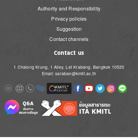
Authority and Responsibility
Privacy policies
Suggestion
Contact channels
Contact us
1 Chalong Krung, 1 Alley, Lat Krabang, Bangkok 10520
Email: saraban@kmitl.ac.th
Image
Image
Image
Image
Image
Image
Image
Image
Image
Image
Image
Image