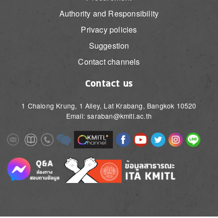
Authority and Responsibility
Privacy policies
Suggestion
Contact channels
Contact us
1 Chalong Krung, 1 Alley, Lat Krabang, Bangkok 10520
Email: saraban@kmitl.ac.th
Image
Image
Image
Image
Image
Image
Image
Image
Image
Image
Image
Image