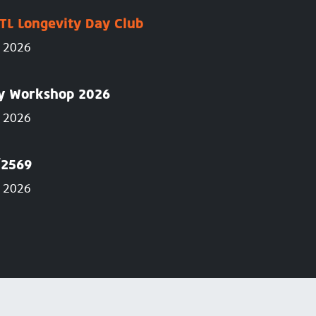
TL Longevity Day Club
g 2026
ry Workshop 2026
g 2026
์2569
AUG
g 2026
30
 Workshop 2026
ลาดกระบั
2026