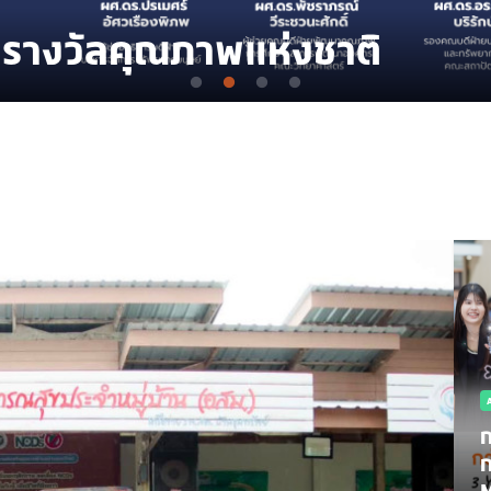
นรางวัลคุณภาพแห่งชาติ
ก
ก
M