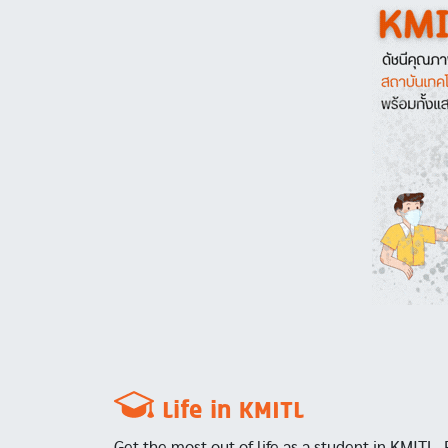
Image
Life in KMITL
Get the most out of life as a student in KMITL. 