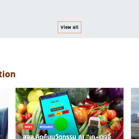
View all
tion
NEWS
RESEARCH
สจล.คิดค้นนวัตกรรม AI "เค-เวจจี้