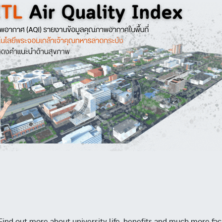
Find out more about university life, benefits and much more faci