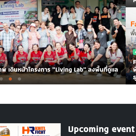
F
พ
rming The Future With KMITL Forum 2026
เ
ธ
Upcoming event