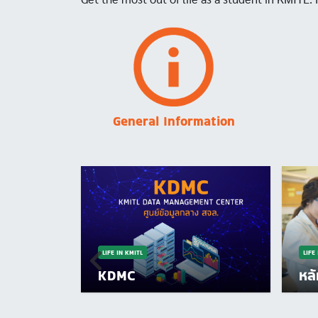
Image
General Information
LIFE IN KMITL
LIFE
KDMC
หล