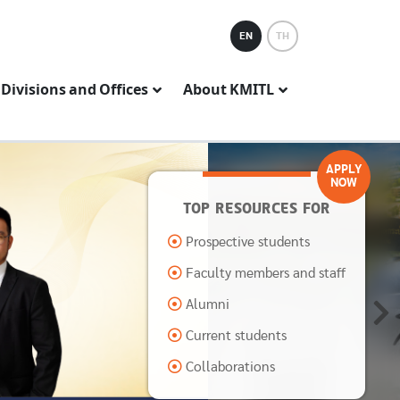
EN
TH
Divisions and Offices
About KMITL
APPLY
NOW
TOP RESOURCES FOR
Prospective students
Faculty members and staff
Alumni
Current students
Collaborations