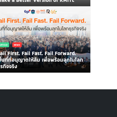
ARTICLE
NEWS
ail First. Fail Fast. Fail Forward.
ื้นที่ที่อนุญาตให้ล้ม เพื่อพร้อมลุกในโลก
NEWS
ปิดแผน สจล.ปั้นคน-พลังงาน รับยุค AI สร้าง Data C
ุรกิจจริง